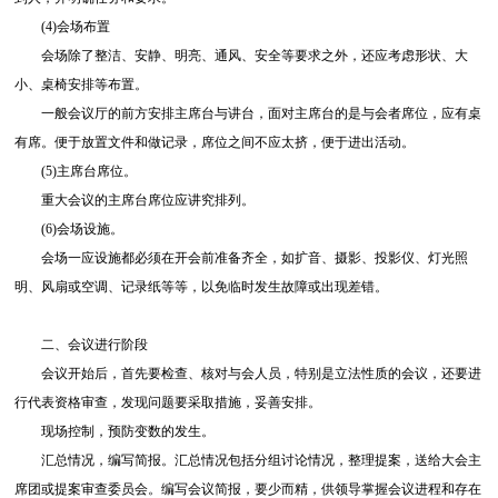
(4)会场布置
会场除了整洁、安静、明亮、通风、安全等要求之外，还应考虑形状、大
小、桌椅安排等布置。
一般会议厅的前方安排主席台与讲台，面对主席台的是与会者席位，应有桌
有席。便于放置文件和做记录，席位之间不应太挤，便于进出活动。
(5)主席台席位。
重大会议的主席台席位应讲究排列。
(6)会场设施。
会场一应设施都必须在开会前准备齐全，如扩音、摄影、投影仪、灯光照
明、风扇或空调、记录纸等等，以免临时发生故障或出现差错。
二、会议进行阶段
会议开始后，首先要检查、核对与会人员，特别是立法性质的会议，还要进
行代表资格审查，发现问题要采取措施，妥善安排。
现场控制，预防变数的发生。
汇总情况，编写简报。汇总情况包括分组讨论情况，整理提案，送给大会主
席团或提案审查委员会。编写会议简报，要少而精，供领导掌握会议进程和存在