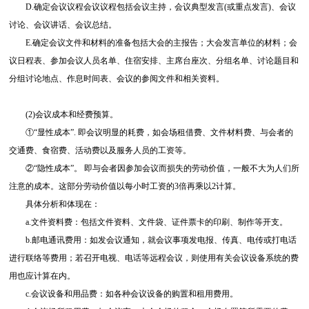
D.确定会议议程会议议程包括会议主持，会议典型发言(或重点发言)、会议
讨论、会议讲话、会议总结。
E.确定会议文件和材料的准备包括大会的主报告；大会发言单位的材料；会
议日程表、参加会议人员名单、住宿安排、主席台座次、分组名单、讨论题目和
分组讨论地点、作息时间表、会议的参阅文件和相关资料。
(2)会议成本和经费预算。
①“显性成本”. 即会议明显的耗费，如会场租借费、文件材料费、与会者的
交通费、食宿费、活动费以及服务人员的工资等。
②“隐性成本”。 即与会者因参加会议而损失的劳动价值，一般不大为人们所
注意的成本。这部分劳动价值以每小时工资的3倍再乘以2计算。
具体分析和体现在：
a.文件资料费：包括文件资料、文件袋、证件票卡的印刷、制作等开支。
b.邮电通讯费用：如发会议通知，就会议事项发电报、传真、电传或打电话
进行联络等费用；若召开电视、电话等远程会议，则使用有关会议设备系统的费
用也应计算在内。
c.会议设备和用品费：如各种会议设备的购置和租用费用。